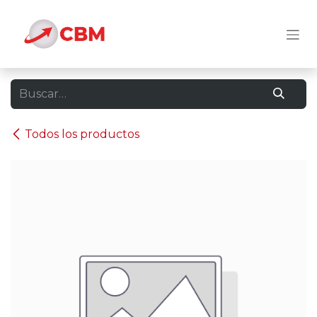
Ir al contenido
Todos los productos