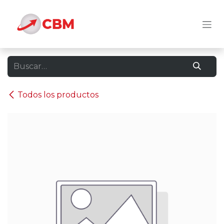
Ir al contenido
Todos los productos