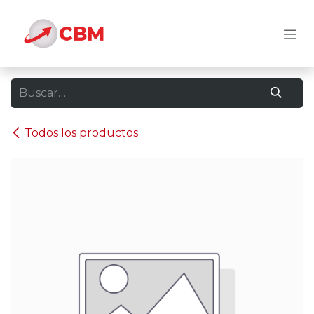
Ir al contenido
Todos los productos