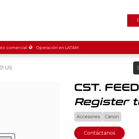
ones
Marcas
Tienda
Promociones
Recursos
Nosot
o comercial
Operación en LATAM
J1 US
CST. FEED
Register t
Accesories
Canon
Contáctanos