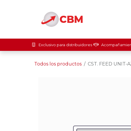
Ir al contenido
Inicio
Soluci
Exclusivo para distribuidores
Acompañamient
Todos los productos
CST. FEED UNIT-A