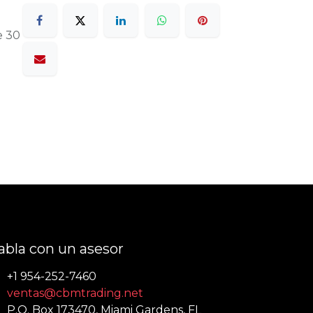
e 30
abla con un asesor
+1 954-252-7460
ventas@cbmtrading.net
P.O. Box 173470, Miami Gardens, FL