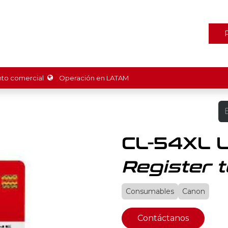
ones
Marcas
Tienda
Promociones
Recursos
Nosot
o comercial
Operación en LATAM
CL-54XL 
Register t
Consumables
Canon
Contáctanos