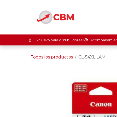
Ir al contenido
Inicio
Soluci
Exclusivo para distribuidores
Acompañamient
Todos los productos
CL-54XL LAM