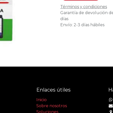
Términos y condiciones
Garantía de devolución d
días
Envío: 2-3 días hábiles
Enlaces útiles
H
Inicio
Sobre nosotros
Soluciones