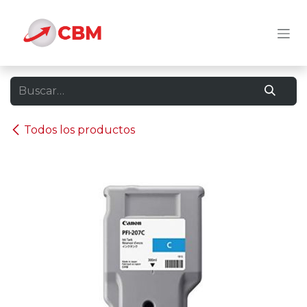
Ir al contenido
Todos los productos