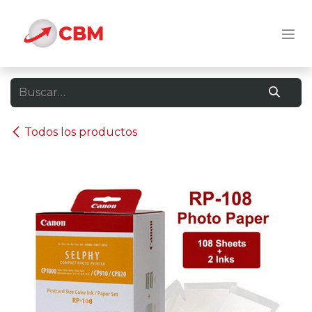
Ir al contenido
Todos los productos