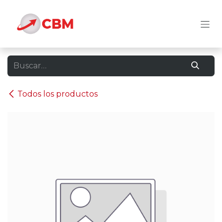
Ir al contenido
Todos los productos