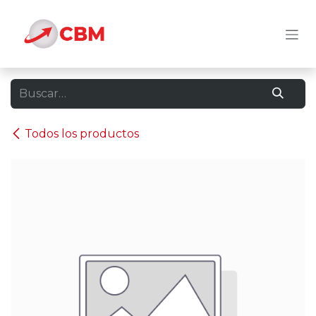
Ir al contenido
Todos los productos