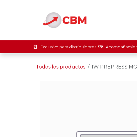
Ir al contenido
Inicio
Soluci
Exclusivo para distribuidores
Acompañamient
Todos los productos
IW PREPRESS MG