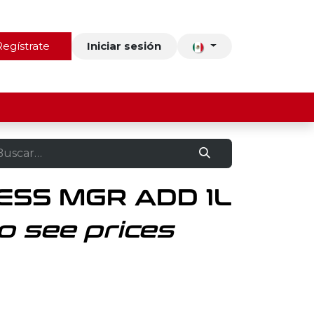
ros
Regístrate
Contacto
Iniciar sesión
ESS MGR ADD 1L
o see prices