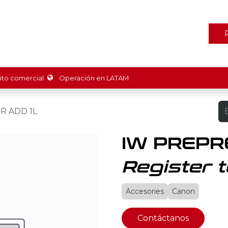
ones
Marcas
Tienda
Promociones
Recursos
Nosot
o comercial
Operación en LATAM
R ADD 1L
IW PREPR
Register t
Accesories
Canon
Contáctanos