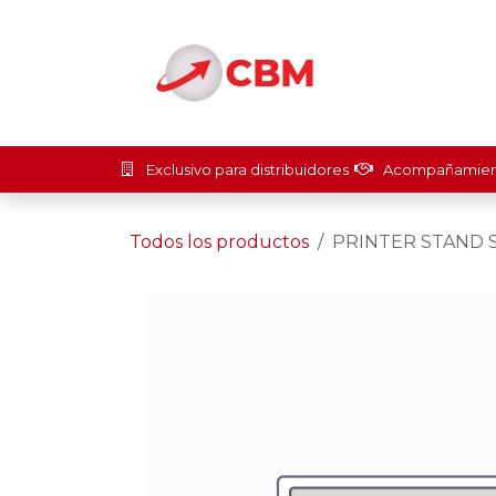
Ir al contenido
Inicio
Soluci
Exclusivo para distribuidores
Acompañamient
Todos los productos
PRINTER STAND S