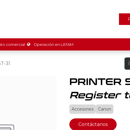
ones
Marcas
Tienda
Promociones
Recursos
Nosot
o comercial
Operación en LATAM
T-31
PRINTER 
Register t
Accesories
Canon
Contáctanos