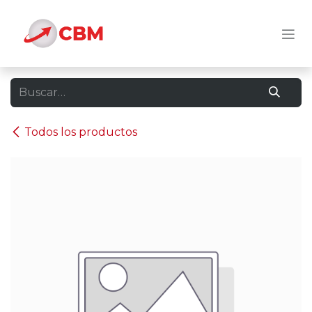
Ir al contenido
Todos los productos