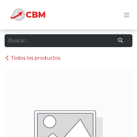
Ir al contenido
Todos los productos