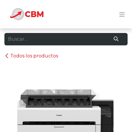
Ir al contenido
Todos los productos