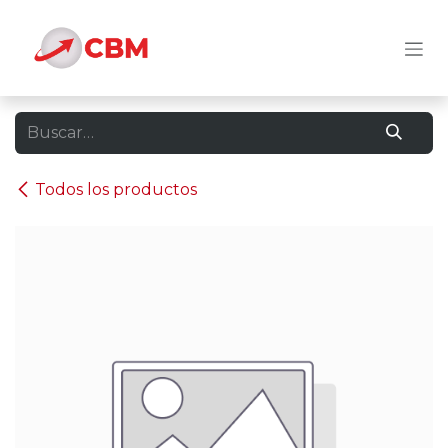
Ir al contenido
Todos los productos