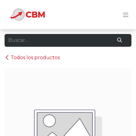
Ir al contenido
Todos los productos