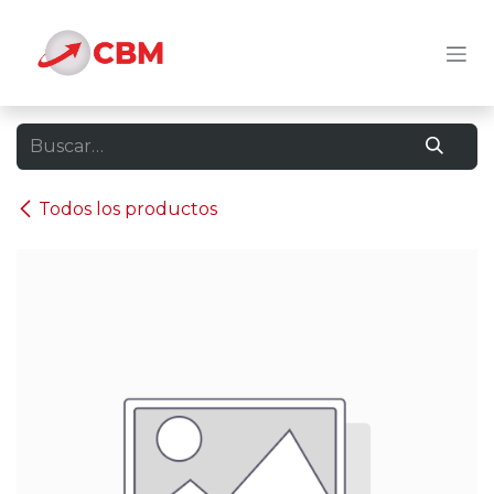
Ir al contenido
Todos los productos