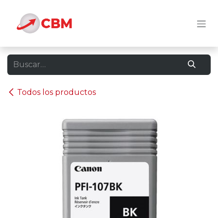
Ir al contenido
Todos los productos