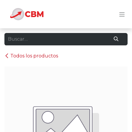
Ir al contenido
Todos los productos