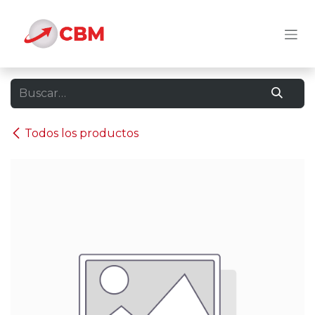
Ir al contenido
Todos los productos