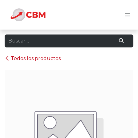
Ir al contenido
Todos los productos