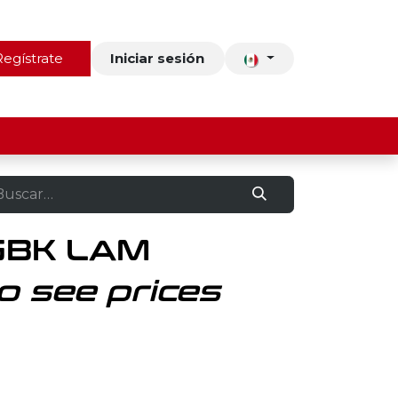
ros
Regístrate
Contacto
Iniciar sesión
PGBK LAM
o see prices