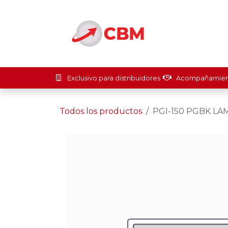
Ir al contenido
Inicio
Soluci
Exclusivo para distribuidores
Acompañamient
Todos los productos
PGI-150 PGBK LA