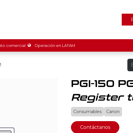
ones
Marcas
Tienda
Promociones
Recursos
Nosot
o comercial
Operación en LATAM
M
PGI-150 
Register t
Consumables
Canon
Contáctanos