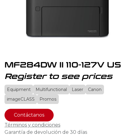
MF284DW II 110-127V US
Register to see prices
Equipment
Multifunctional
Laser
Canon
imageCLASS
Promos
Contáctanos
Términos y condiciones
Garantía de devolución de 30 días