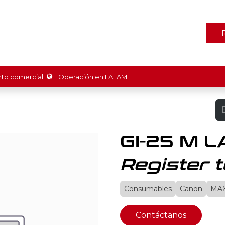
ones
Marcas
Tienda
Promociones
Recursos
Nosot
o comercial
Operación en LATAM
GI-25 M 
Register t
Consumables
Canon
MAX
Contáctanos