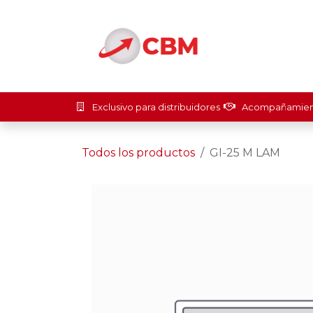
Ir al contenido
Inicio
Soluci
Exclusivo para distribuidores
Acompañamient
Todos los productos
GI-25 M LAM