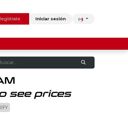
ros
Regístrate
Contacto
Iniciar sesión
LAM
o see prices
IFY