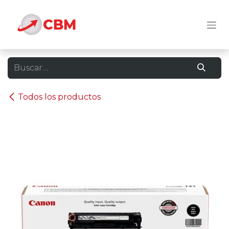
Ir al contenido
Todos los productos