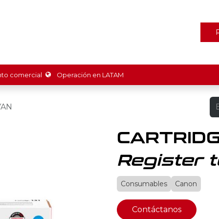
ones
Marcas
Tienda
Promociones
Recursos
Nosot
o comercial
Operación en LATAM
YAN
CARTRIDG
Register t
Consumables
Canon
Contáctanos