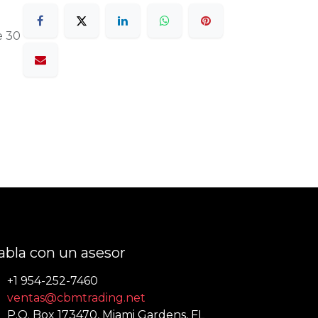
e 30
abla con un asesor
+1 954-252-7460
ventas@cbmtrading.net
P.O. Box 173470, Miami Gardens, FL