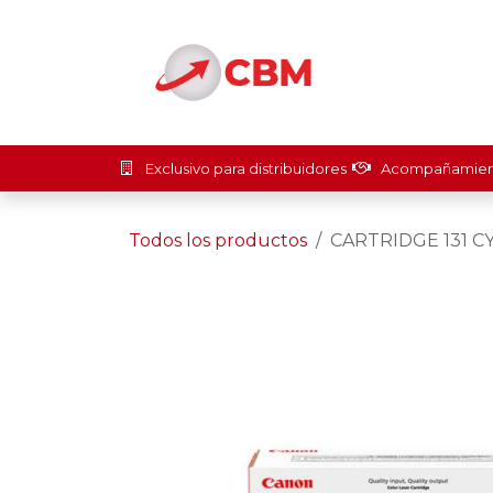
Ir al contenido
Inicio
Soluci
Exclusivo para distribuidores
Acompañamient
Todos los productos
CARTRIDGE 131 C