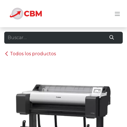
Ir al contenido
Todos los productos