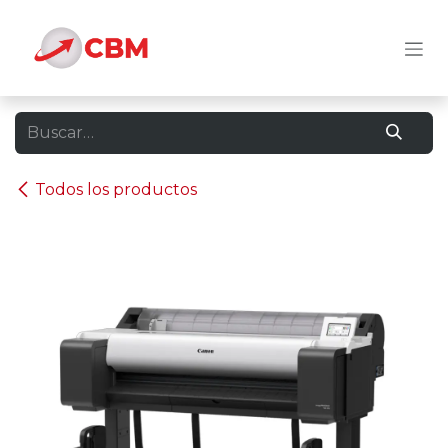
Ir al contenido
Todos los productos