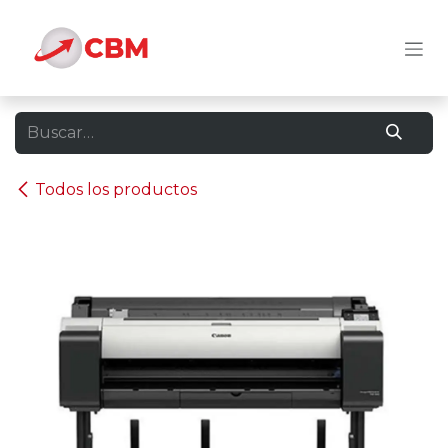
Ir al contenido
Todos los productos