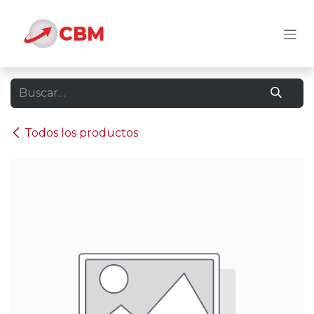
Ir al contenido
Todos los productos