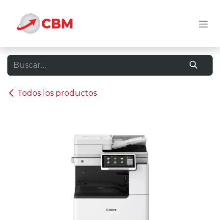
Ir al contenido
Todos los productos