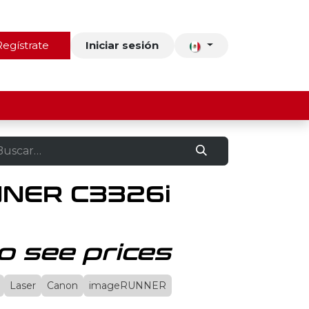
ros
Regístrate
Contacto
Iniciar sesión
NER C3326i
o see prices
Laser
Canon
imageRUNNER