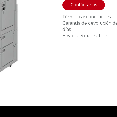
Contáctanos
Términos y condiciones
Garantía de devolución d
días
Envío: 2-3 días hábiles