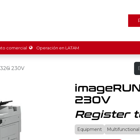
ones
Marcas
Tienda
Promociones
Recursos
Nosot
o comercial
Operación en LATAM
26i 230V
imageRUN
230V
Register t
Equipment
Multifunctional