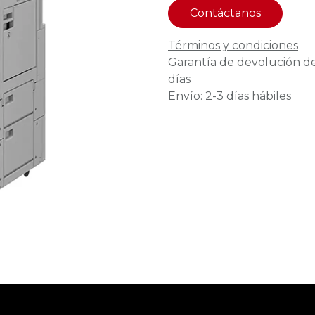
Contáctanos
Términos y condiciones
Garantía de devolución d
días
Envío: 2-3 días hábiles