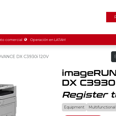
ones
Marcas
Tienda
Promociones
Recursos
Nosot
o comercial
Operación en LATAM
VANCE DX C3930i 120V
imageRU
DX C3930
Register t
Equipment
Multifunctional