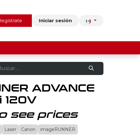
ros
Regístrate
Contacto
Iniciar sesión
NNER ADVANCE
i 120V
o see prices
Laser
Canon
imageRUNNER