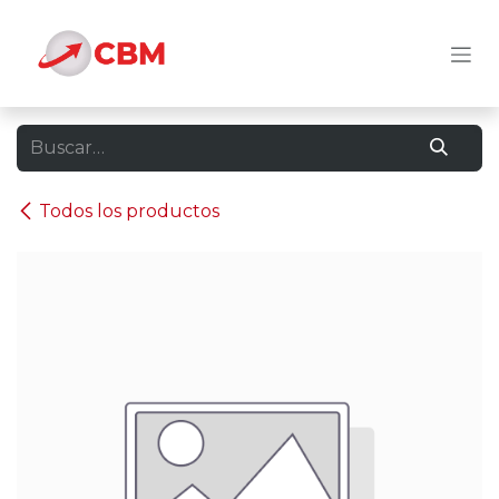
Ir al contenido
Todos los productos