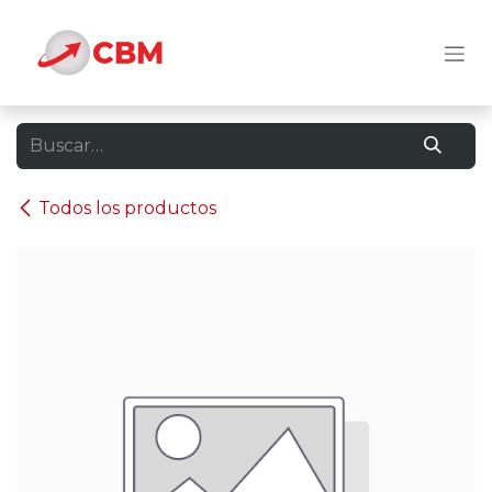
Ir al contenido
Todos los productos