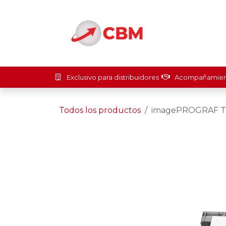
Ir al contenido
Inicio
Soluci
Exclusivo para distribuidores
Acompañamient
Todos los productos
imagePROGRAF T