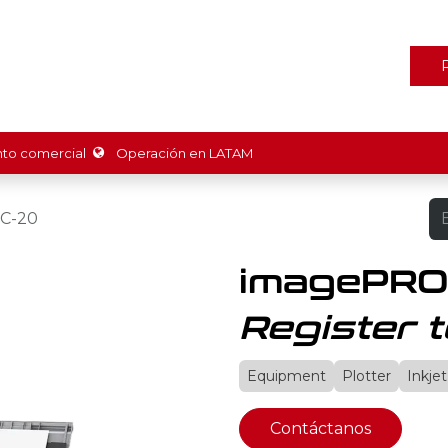
ones
Marcas
Tienda
Promociones
Recursos
Nosot
o comercial
Operación en LATAM
C-20
imagePRO
Register t
Equipment
Plotter
Inkjet
Contáctanos