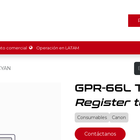
ones
Marcas
Tienda
Promociones
Recursos
Nosot
o comercial
Operación en LATAM
CYAN
GPR-66L 
Register t
Consumables
Canon
Contáctanos