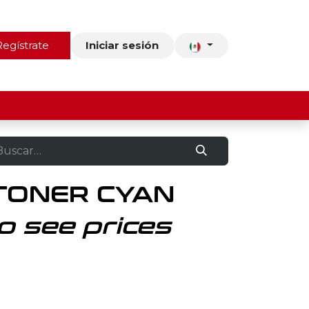
ros
Regístrate
Contacto
Iniciar sesión
TONER CYAN
o see prices