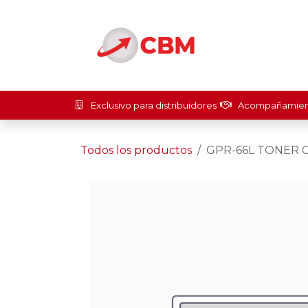
Ir al contenido
Inicio
Soluci
Exclusivo para distribuidores
Acompañamient
Todos los productos
GPR-66L TONER 