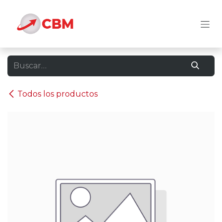
Ir al contenido
Todos los productos