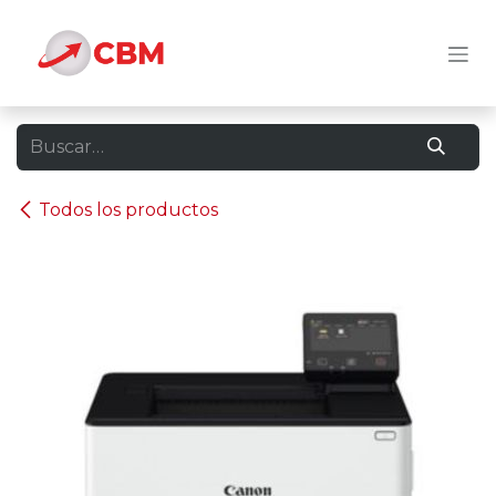
Ir al contenido
Todos los productos