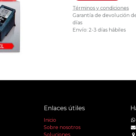
Términos y condiciones
Garantía de devolución d
días
Envío: 2-3 días hábiles
Enlaces útiles
H
Inicio
Sobre nosotros
Soluciones