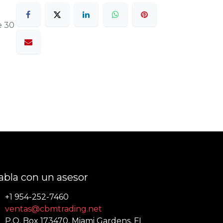
e 30
abla con un asesor
+1 954-252-7460
ventas@cbmtrading.net
P.O. Box 173470, Miami Gardens, FL