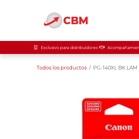
Ir al contenido
Inicio
Soluci
Exclusivo para distribuidores
Acompañamient
Todos los productos
PG-140XL BK LAM