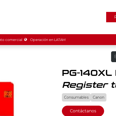
ones
Marcas
Tienda
Promociones
Recursos
Nosot
o comercial
Operación en LATAM
PG-140XL
Register t
Consumables
Canon
Contáctanos