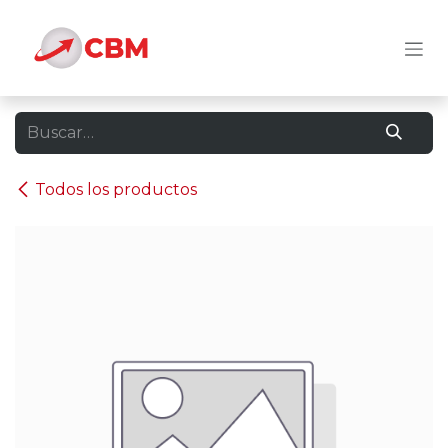
Ir al contenido
Todos los productos