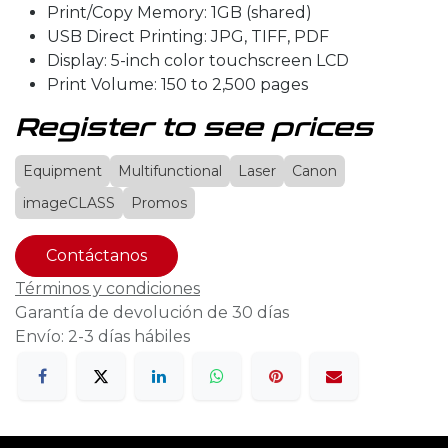
Print/Copy Memory: 1GB (shared)
USB Direct Printing: JPG, TIFF, PDF
Display: 5-inch color touchscreen LCD
Print Volume: 150 to 2,500 pages
Register to see prices
Equipment
Multifunctional
Laser
Canon
imageCLASS
Promos
Contáctanos
Términos y condiciones
Garantía de devolución de 30 días
Envío: 2-3 días hábiles