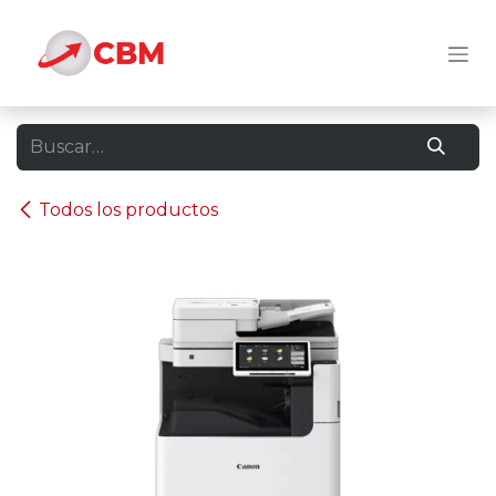
Ir al contenido
Todos los productos