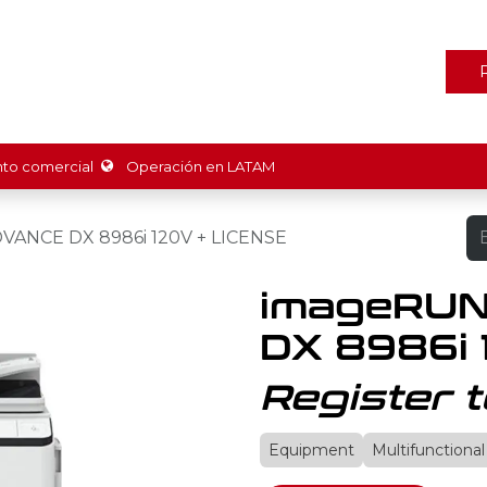
ones
Marcas
Tienda
Promociones
Recursos
Nosot
o comercial
Operación en LATAM
ANCE DX 8986i 120V + LICENSE
imageRU
DX 8986i 
Register t
Equipment
Multifunctional