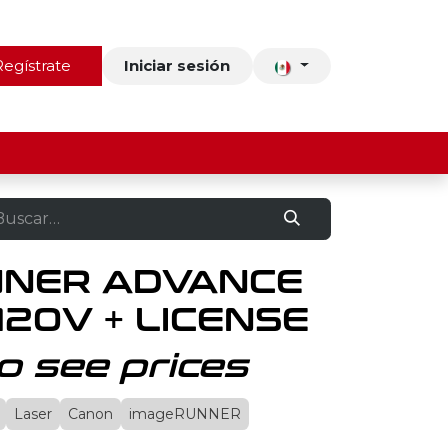
ros
Regístrate
Contacto
Iniciar sesión
NNER ADVANCE
120V + LICENSE
o see prices
Laser
Canon
imageRUNNER