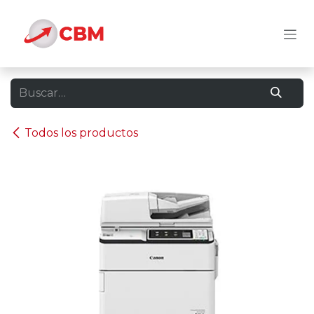
Ir al contenido
Todos los productos