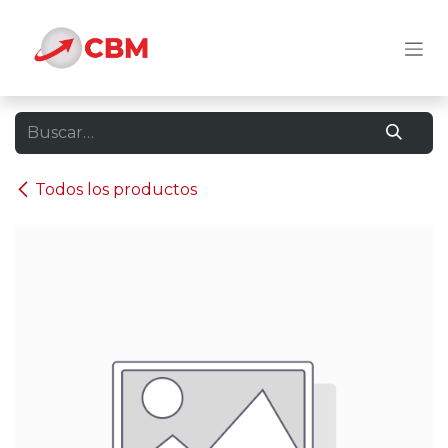
Ir al contenido
Todos los productos