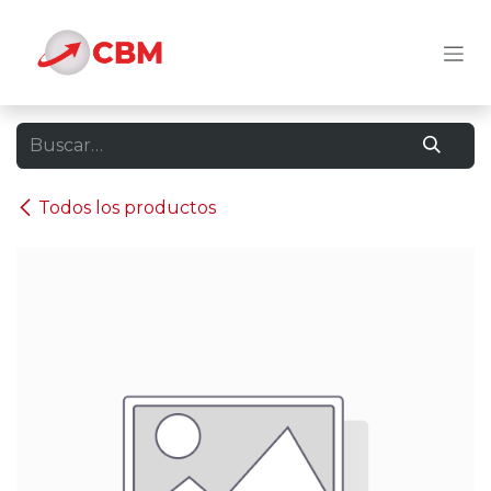
Ir al contenido
Todos los productos