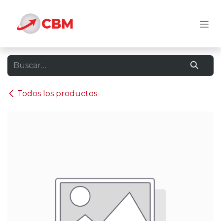
Ir al contenido
Todos los productos