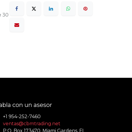
e 30
abla con un asesor
+1 954-252-7460
ventas@cbmtrading.net
P.O. Box 173470, Miami Gardens, FL