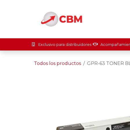
Ir al contenido
Inicio
Soluci
Exclusivo para distribuidores
Acompañamient
Todos los productos
GPR-63 TONER B