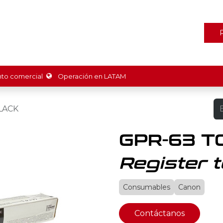
ones
Marcas
Tienda
Promociones
Recursos
Nosot
o comercial
Operación en LATAM
LACK
GPR-63 T
Register t
Consumables
Canon
Contáctanos