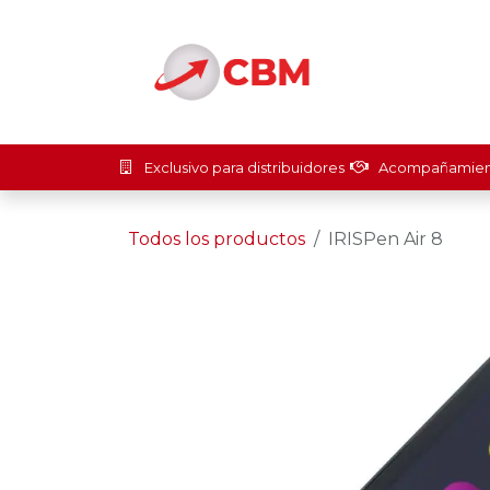
Ir al contenido
Inicio
Soluci
Exclusivo para distribuidores
Acompañamient
Todos los productos
IRISPen Air 8