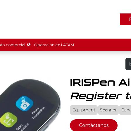
ones
Marcas
Tienda
Promociones
Recursos
Nosot
o comercial
Operación en LATAM
IRISPen Ai
Register t
Equipment
Scanner
Can
Contáctanos