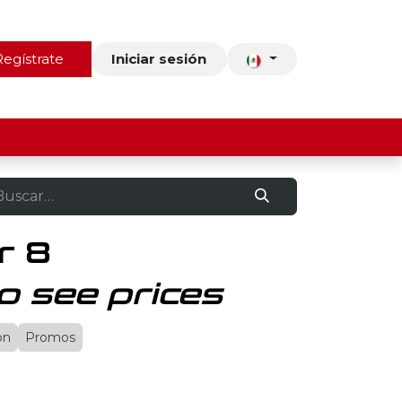
ros
Regístrate
Contacto
Iniciar sesión
r 8
o see prices
on
Promos